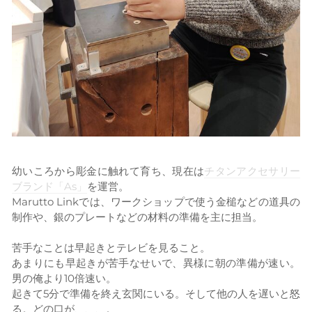
幼いころから彫金に触れて育ち、現在は
チタンアクセサリー
ブランド「As」
を運営。
Marutto Linkでは、ワークショップで使う金槌などの道具の
制作や、銀のプレートなどの材料の準備を主に担当。
苦手なことは早起きとテレビを見ること。
あまりにも早起きが苦手なせいで、異様に朝の準備が速い。
男の俺より10倍速い。
起きて5分で準備を終え玄関にいる。そして他の人を遅いと怒
る。どの口が、、、。